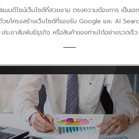
ด้รูปแบบดีไซน์เว็บไซต์ที่สวยงาม ตรงความต้องการ เป็นเอ
ด้วยโครงสร้างเว็บไซต์ที่รองรับ Google และ AI Sea
ประชาสัมพันธ์ธุรกิจ หรือสินค้าของท่านได้อย่างรวดเร็ว