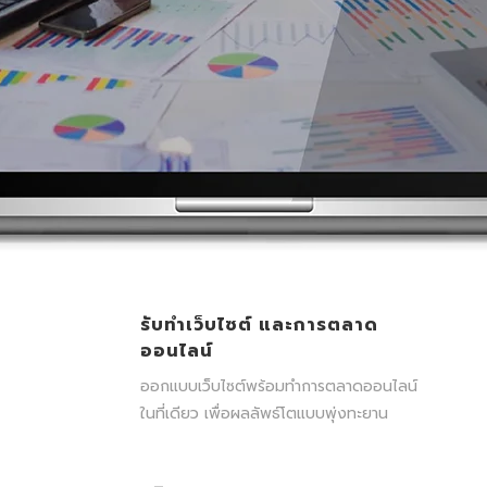
รับทำเว็บไซต์ และการตลาด
ออนไลน์
ออกแบบเว็บไซต์พร้อมทำการตลาดออนไลน์
ในที่เดียว เพื่อผลลัพธ์โตแบบพุ่งทะยาน