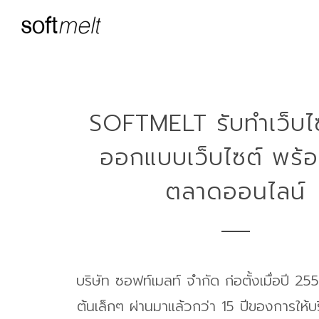
SOFTMELT รับทำเว็บไซ
ออกแบบเว็บไซต์ พร้
ตลาดออนไลน์
บริษัท ซอฟท์เมลท์ จำกัด ก่อตั้งเมื่อปี 25
ต้นเล็กๆ ผ่านมาแล้วกว่า 15 ปีของการให้