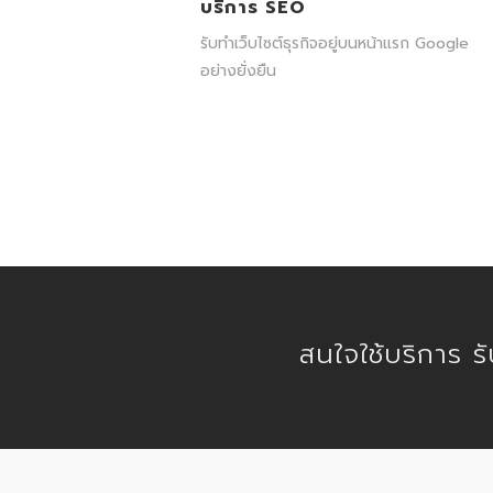
บริการ SEO
รับทำเว็บไซต์ธุรกิจอยู่บนหน้าแรก Google
อย่างยั่งยืน
สนใจใช้บริการ ร