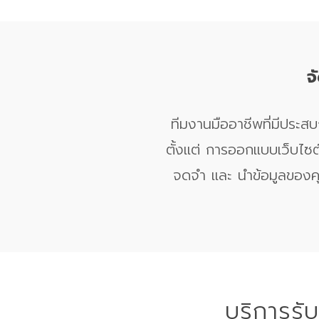
จ
ทีมงานมืออาชีพที่มีประส
ตั้งแต่ การออกแบบเว็บไซ
จดจำ และ นำข้อมูลของคุ
บริการร