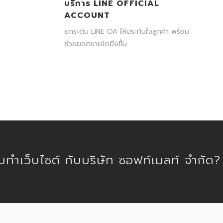
บริการ LINE OFFICIAL
ACCOUNT
ยกระดับ LINE OA ให้ประทับใจลูกค้า พร้อม
ช่วยยอดขายโตยิ่งขึ้น
ับทำเว็บไซต์ กับบริษัท ซอฟท์เมลท์ จำกัด?