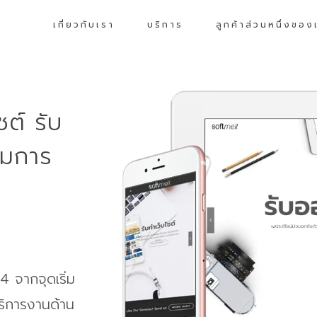
เกี่ยวกับเรา
บริการ
ลูกค้าส่วนหนึ่งของ
ต์ รับ
อมการ
54 จากจุดเริ่ม
บริการงานด้าน